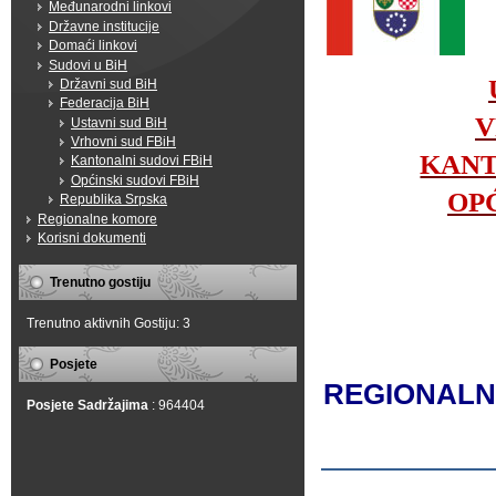
Međunarodni linkovi
Državne institucije
Domaći linkovi
Sudovi u BiH
Državni sud BiH
Federacija BiH
V
Ustavni sud BiH
Vrhovni sud FBiH
KANT
Kantonalni sudovi FBiH
Općinski sudovi FBiH
OP
Republika Srpska
Regionalne komore
Korisni dokumenti
Trenutno gostiju
Trenutno aktivnih Gostiju: 3
Posjete
REGIONAL
Posjete Sadržajima
: 964404