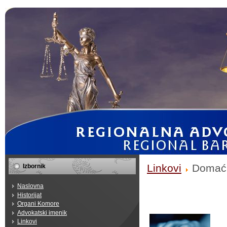
Linkovi
Domaći 
Izbornik
Naslovna
Historijat
Organi Komore
Advokatski imenik
Linkovi