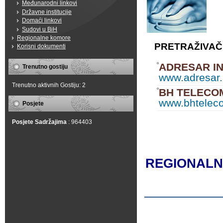
Međunarodni linkovi
Državne institucije
Domaći linkovi
Sudovi u BiH
Regionalne komore
PRETRAŽIVAČ
Korisni dokumenti
ADRESAR IN
Trenutno gostiju
www.adresar.
Trenutno aktivnih Gostiju: 2
BH TELECO
www.bhtelec
Posjete
Posjete Sadržajima
: 964403
REGIONAL